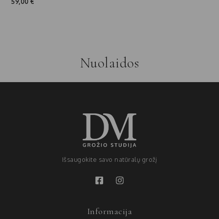
59,00
€
Nuolaidos
Išsaugokite savo natūralų grožį
Informacija