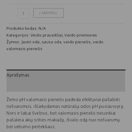
Į KREPŠELĮ
Produkto kodas:
N/A
Kategorijos:
Veido prausikliai
,
Veido priemonės
Žymos:
Jautri oda
,
sausa oda
,
veido pienelis
,
veido
valomasis pienelis
Aprašymas
Papildoma informacija
Žemo pH valomasis pienelis padeda efektyviai pašalinti
nešvarumus, išlaikydamas natūralią odos pH pusiausvyrą.
Nors ir labai švelnus, bet valomasis pienelis nesunkiai
pašalina akių srities makiažą, išvalo odą nuo nešvarumų
bei sebumo pertekliaus.