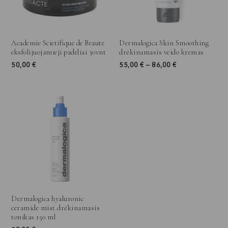
Academie Scietifique de Beaute
Dermalogica Skin Smoothing
eksfolijuojamieji padeliai 30vnt
drėkinamasis veido kremas
50,00
€
55,00
€
–
86,00
€
Dermalogica hyaluronic
ceramide mist drėkinamasis
tonikas 150 ml