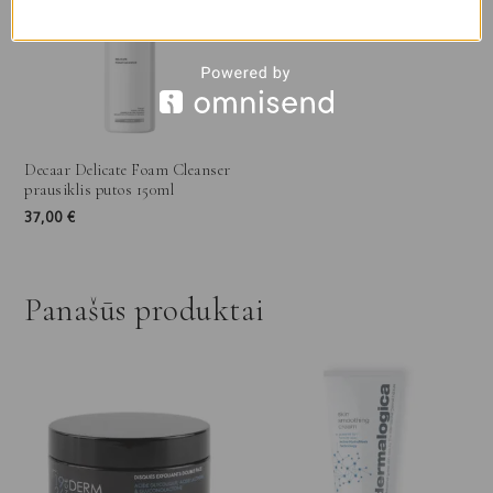
Decaar Delicate Foam Cleanser
prausiklis putos 150ml
37,00
€
Panašūs produktai
Price
range:
55,00 €
through
86,00 €