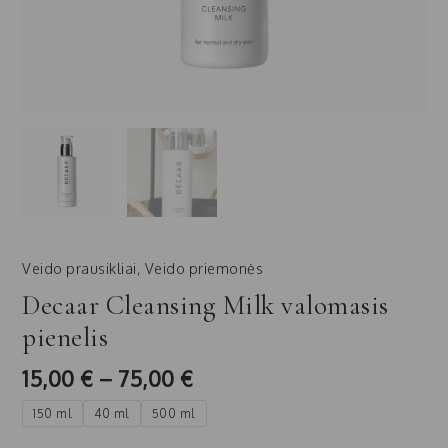
Veido prausikliai
,
Veido priemonės
Decaar Cleansing Milk valomasis
pienelis
15,00
€
–
75,00
€
150 ml
40 ml
500 ml