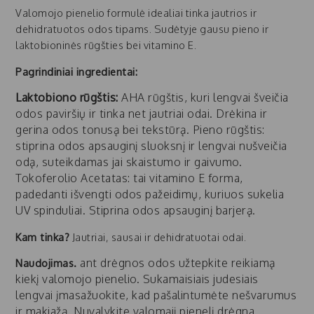
Valomojo pienelio formulė idealiai tinka jautrios ir
dehidratuotos odos tipams. Sudėtyje gausu pieno ir
laktobioninės rūgšties bei vitamino E.
Pagrindiniai ingredientai:
Laktobiono rūgštis:
AHA rūgštis, kuri lengvai šveičia
odos paviršių ir tinka net jautriai odai. Drėkina ir
gerina odos tonusą bei tekstūrą. Pieno rūgštis:
stiprina odos apsauginį sluoksnį ir lengvai nušveičia
odą, suteikdamas jai skaistumo ir gaivumo.
Tokoferolio Acetatas: tai vitamino E forma,
padedanti išvengti odos pažeidimų, kuriuos sukelia
UV spinduliai. Stiprina odos apsauginį barjerą.
Kam tinka?
Jautriai, sausai ir dehidratuotai odai.
ant drėgnos odos užtepkite reikiamą
Naudojimas.
kiekį valomojo pienelio. Sukamaisiais judesiais
lengvai įmasažuokite, kad pašalintumėte nešvarumus
ir makiažą. Nuvalykite valomąjį pienelį drėgna