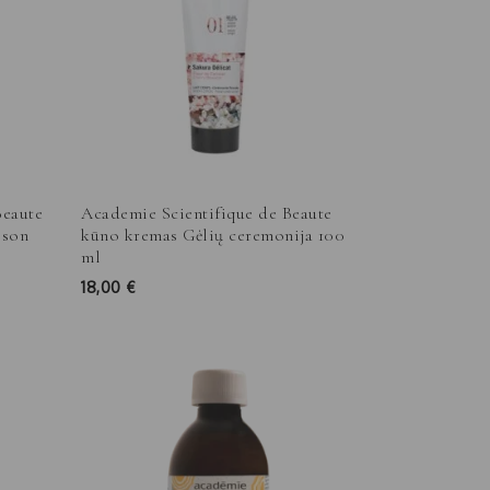
Beaute
Academie Scientifique de Beaute
sson
kūno kremas Gėlių ceremonija 100
ml
18,00
€