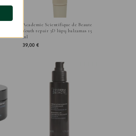
Beaute
Academie Scientifique de Beaute
klo
Youth repair 3D lūpų balzamas 15
ml
39,00
€