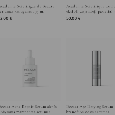
Academie Scietifigue de Beaute
Academie Scietifique de B
eriamas kolagenas 195 ml
eksfolijuojamieji padeliai 
42,00
€
50,00
€
Price
Price
range:
range:
49,00 €
27,00 €
through
through
87,00 €
113,00 €
Decaar Acne Repair Serum aknės
Decaar Age Defying Serum
požymius mažinantis serumas
brandžios odos serumas