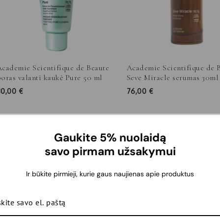
Academie Scientifique de Beaute
Academie Scientifique de 
oras valanti kaukė Pure 50 ml
Seve Miracle serumas 30ml
30,00
€
76,00
€
Gaukite 5% nuolaidą
savo pirmam užsakymui
Ir būkite pirmieji, kurie gaus naujienas apie produktus