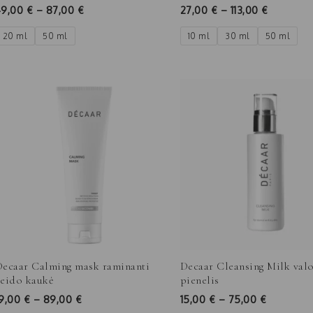
49,00
€
–
87,00
€
27,00
€
–
113,00
€
20 ml
50 ml
10 ml
30 ml
50 ml
Price
Price
range:
range:
19,00 €
15,00 €
through
through
89,00 €
75,00 €
Decaar Calming mask raminanti
Decaar Cleansing Milk val
veido kaukė
pienelis
19,00
€
–
89,00
€
15,00
€
–
75,00
€