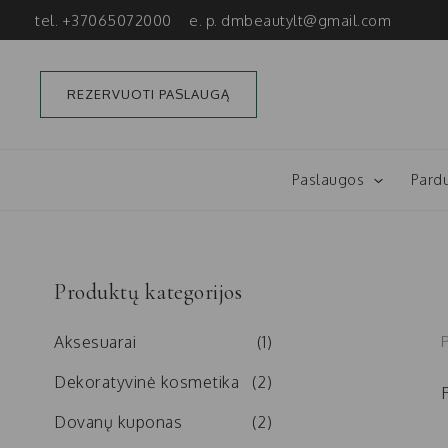
Pereiti
tel. +37065072000
e. p.
dmbeautylt@gmail.com
prie
turinio
REZERVUOTI PASLAUGĄ
Paslaugos
Pard
Produktų kategorijos
Aksesuarai
(1)
Dekoratyvinė kosmetika
(2)
Dovanų kuponas
(2)