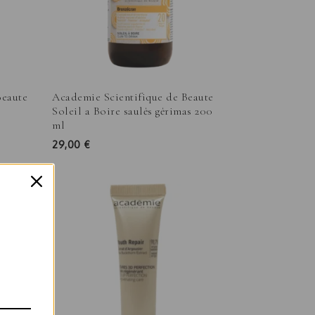
Beaute
Academie Scientifique de Beaute
Soleil a Boire saulės gėrimas 200
ml
29,00
€