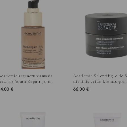
Academie regeneruojamasis
Academie Scientifigue de 
serumas Youth-Repair 30 ml
dieninis veido kremas 50m
114,00
€
66,00
€