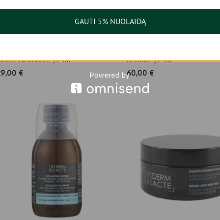
GAUTI 5% NUOLAIDĄ
Academie Scientifique de Beaute
Academie Scientifique de 
vytėjimo suteikianti veido odos
Youth Active Lift veido-ka
kaukė Radiance 50 ml
kremas 50 ml
29,00
€
60,00
€