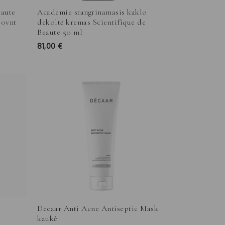
eaute
Academie stangrinamasis kaklo
30vnt
dekoltė kremas Scientifique de
Beaute 50 ml
81,00
€
Price
range:
44,00 €
through
89,00 €
Decaar Anti Acne Antiseptic Mask
kaukė