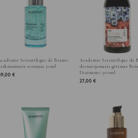
Academie Scientifique de Beaute
Academie Scientifique de 
drėkinamasis serumas 30ml
drenuojamasis gėrimas Boi
Drainante 500ml
59,00
€
27,00
€