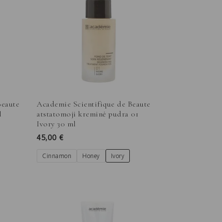
Beaute
Academie Scientifique de Beaute
l
atstatomoji kreminė pudra 01
Ivory 30 ml
45,00
€
Cinnamon
Honey
Ivory