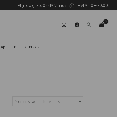
Algirdo g. 2b, 03219 Vilnius.
I – VI 9:00 – 20:00
Paieška
Apie mus
Kontaktai