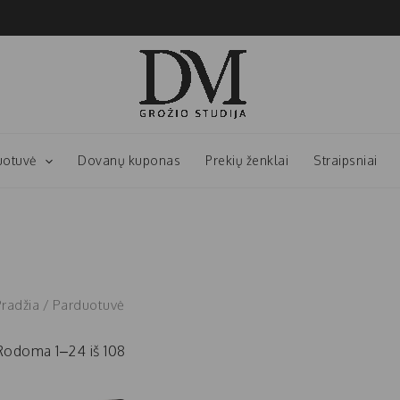
uotuvė
Dovanų kuponas
Prekių ženklai
Straipsniai
Pradžia
/ Parduotuvė
Rodoma 1–24 iš 108