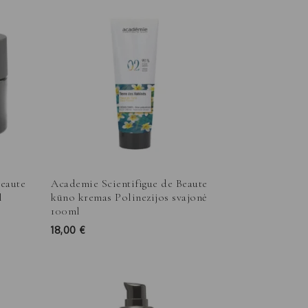
Beaute
Academie Scientifigue de Beaute
l
kūno kremas Polinezijos svajonė
100ml
18,00
€