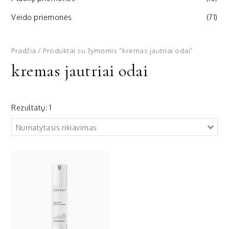
Veido priemonės
(71)
Pradžia
/ Produktai su žymomis “kremas jautriai odai”
kremas jautriai odai
Rezultatų: 1
Price
range:
55,00 €
through
96,00 €