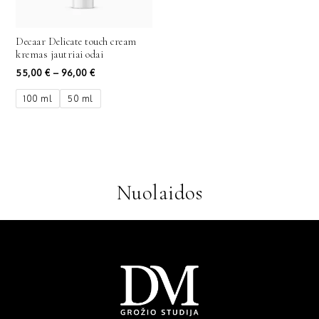
Decaar Delicate touch cream
kremas jautriai odai
55,00
€
–
96,00
€
100 ml
50 ml
Nuolaidos