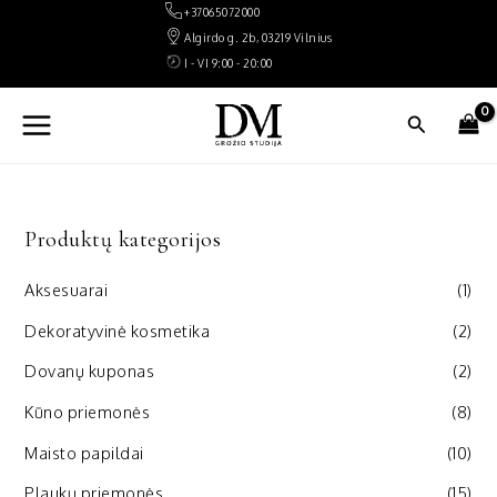
Pereiti
+37065072000
prie
Algirdo g. 2b, 03219 Vilnius
turinio
I - VI 9:00 - 20:00
MAIN
Paieška
MENU
Produktų kategorijos
Aksesuarai
(1)
Dekoratyvinė kosmetika
(2)
Dovanų kuponas
(2)
Kūno priemonės
(8)
Maisto papildai
(10)
Plaukų priemonės
(15)