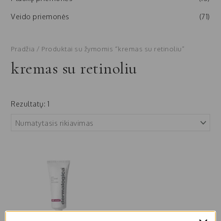
Veido priemonės
(71)
Pradžia
/ Produktai su žymomis “kremas su retinoliu”
kremas su retinoliu
Rezultatų: 1