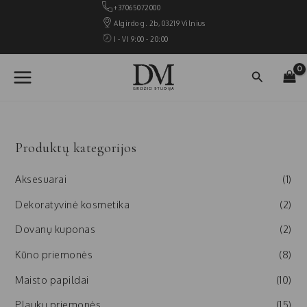
Pereiti
+37065072000
prie
Algirdo g. 2b, 03219 Vilnius
turinio
I - VI 9:00 - 20:00
MAIN
Paieška
MENU
Produktų kategorijos
Aksesuarai
(1)
Dekoratyvinė kosmetika
(2)
Dovanų kuponas
(2)
Kūno priemonės
(8)
Maisto papildai
(10)
Plaukų priemonės
(15)