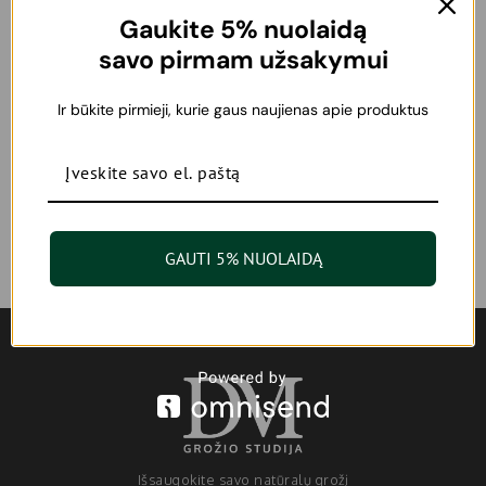
Gaukite 5% nuolaidą
savo pirmam užsakymui
Dermalogica Age Reversal Eye
Complex paakių odos kremas
su retinoliu 15 ml
Ir būkite pirmieji, kurie gaus naujienas apie produktus
95,00
€
Nuolaidos
GAUTI 5% NUOLAIDĄ
Išsaugokite savo natūralų grožį