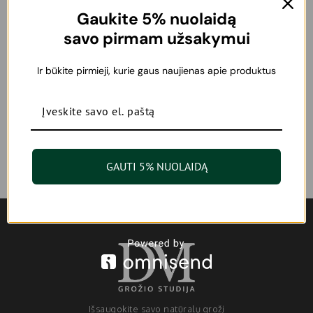
Gaukite 5% nuolaidą
savo pirmam užsakymui
Oribe Gold Lust Nourishing
R+Co Bleu Optical Illusion
Hair Oil Maitinamasis plaukų
plaukų aliejukas 60 ml
aliejus 100 ml
Ir būkite pirmieji, kurie gaus naujienas apie produktus
65,00
€
63,00
€
Nuolaidos
GAUTI 5% NUOLAIDĄ
Išsaugokite savo natūralų grožį