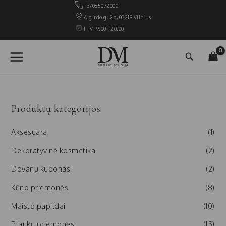
Pereiti
+37065072000
prie
Algirdo g. 2b, 03219 Vilnius
turinio
I - VI 9:00 - 20:00
MAIN
Paieška
MENU
Produktų kategorijos
Aksesuarai
(1)
Dekoratyvinė kosmetika
(2)
Dovanų kuponas
(2)
Kūno priemonės
(8)
Maisto papildai
(10)
Plaukų priemonės
(15)