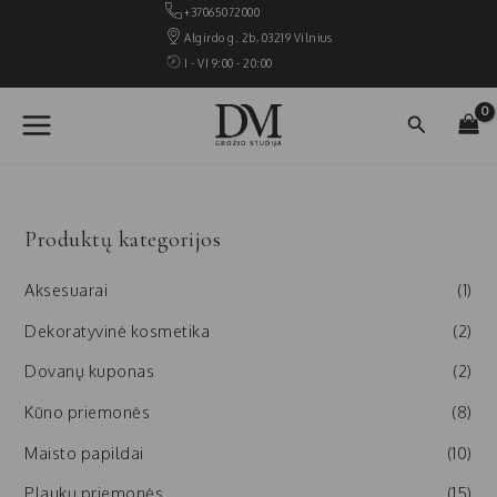
Pereiti
+37065072000
prie
Algirdo g. 2b, 03219 Vilnius
turinio
I - VI 9:00 - 20:00
MAIN
Paieška
MENU
Produktų kategorijos
Aksesuarai
(1)
Dekoratyvinė kosmetika
(2)
Dovanų kuponas
(2)
Kūno priemonės
(8)
Maisto papildai
(10)
Plaukų priemonės
(15)