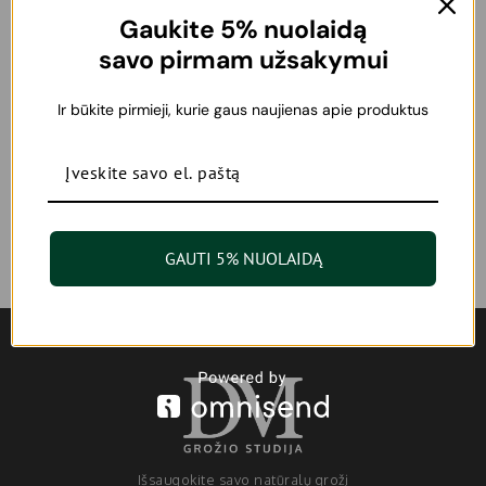
Gaukite 5% nuolaidą
savo pirmam užsakymui
Oribe Gold Lust
Oribe Signature Moisture
Transformative atkuriamoji
Masque giliai drėkinanti
plaukų kaukė 150 ml
plaukų kaukė 175 ml
Ir būkite pirmieji, kurie gaus naujienas apie produktus
62,00
€
72,00
€
Nuolaidos
GAUTI 5% NUOLAIDĄ
Išsaugokite savo natūralų grožį