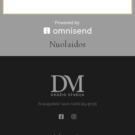
13 gr
74 gr
Nuolaidos
Išsaugokite savo natūralų grožį