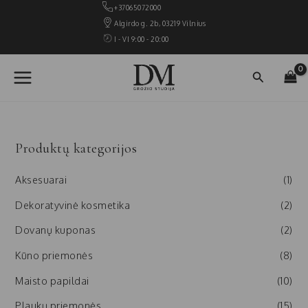
Pereiti
+37065072000
prie
Algirdo g. 2b, 03219 Vilnius
turinio
I - VI 9:00 - 20:00
MAIN
Paieška
MENU
Produktų kategorijos
Aksesuarai
(1)
Dekoratyvinė kosmetika
(2)
Dovanų kuponas
(2)
Kūno priemonės
(8)
Maisto papildai
(10)
Plaukų priemonės
(15)