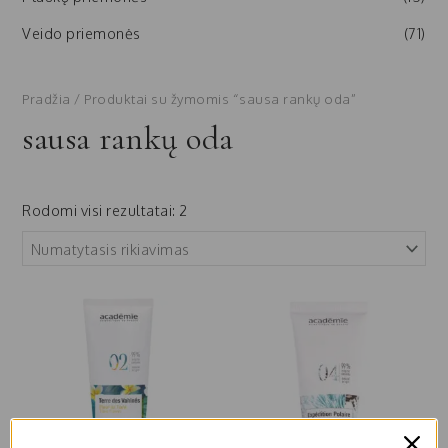
Veido priemonės
(71)
Pradžia
/ Produktai su žymomis “sausa rankų oda”
sausa rankų oda
Rodomi visi rezultatai: 2