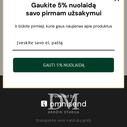
Gaukite 5% nuolaidą
savo pirmam užsakymui
Academie Scientifigue de Beaute
Academie Scientifique de Beaute
Vahine rankų kremas 30 ml
Arktika rankų kremas 30 ml
Ir būkite pirmieji, kurie gaus naujienas apie produktus
12,00
€
12,00
€
Nuolaidos
GAUTI 5% NUOLAIDĄ
Išsaugokite savo natūralų grožį