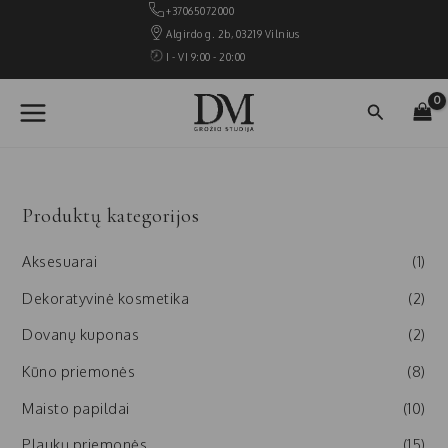
Pereiti
+37065072000
prie
Algirdo g. 2b, 03219 Vilnius
turinio
I - VI 9:00 - 20:00
MAIN
Paieška
MENU
Produktų kategorijos
Aksesuarai
(1)
Dekoratyvinė kosmetika
(2)
Dovanų kuponas
(2)
Kūno priemonės
(8)
Maisto papildai
(10)
Plaukų priemonės
(15)