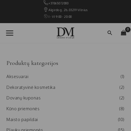
Pereiti
+37065072000
prie
Algirdo g. 2b, 03219 Vilnius
turinio
I - VI 9:00 - 20:00
MAIN
Paieška
MENU
Produktų kategorijos
Aksesuarai
(1)
Dekoratyvinė kosmetika
(2)
Dovanų kuponas
(2)
Kūno priemonės
(8)
Maisto papildai
(10)
Plaukų priemonės
(15)