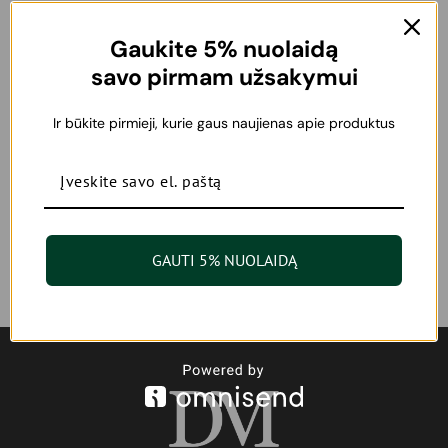
Gaukite 5% nuolaidą
Decaar Acne Repair Serum
savo pirmam užsakymui
aknės požymius mažinantis
serumas
49,00
€
–
87,00
€
Ir būkite pirmieji, kurie gaus naujienas apie produktus
20 ml
50 ml
GAUTI 5% NUOLAIDĄ
Nuolaidos