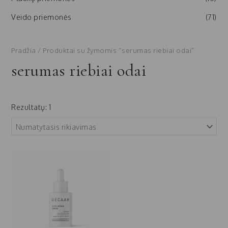
Veido priemonės
(71)
Pradžia
/ Produktai su žymomis “serumas riebiai odai”
serumas riebiai odai
Rezultatų: 1
Price
range:
49,00 €
through
87,00 €