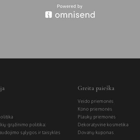
ja
Greita paieška
Veido priemonės
Kūno priemonės
olitika
Plaukų priemonės
ekių grąžinimo politika:
Dekoratyvinė kosmetika
udojimo sąlygos ir taisyklės
Dovanų kuponas