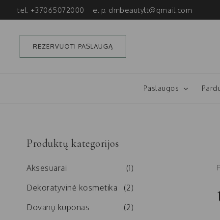
Pereiti
tel. +37065072000
e. p.
dmbeautylt@gmail.com
prie
turinio
REZERVUOTI PASLAUGĄ
Paslaugos
Pard
Produktų kategorijos
Aksesuarai
(1)
Dekoratyvinė kosmetika
(2)
Dovanų kuponas
(2)