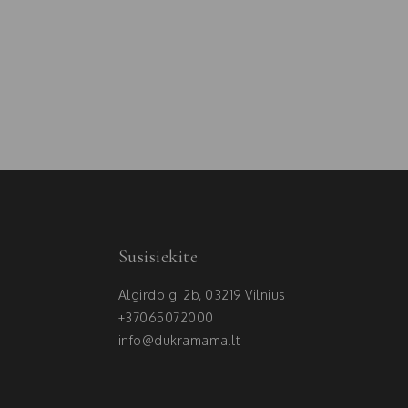
Susisiekite
Algirdo g. 2b, 03219 Vilnius
+37065072000
info@dukramama.lt