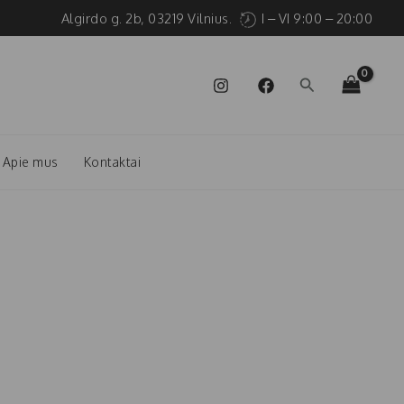
Algirdo g. 2b, 03219 Vilnius.
I – VI 9:00 – 20:00
Paieška
Apie mus
Kontaktai