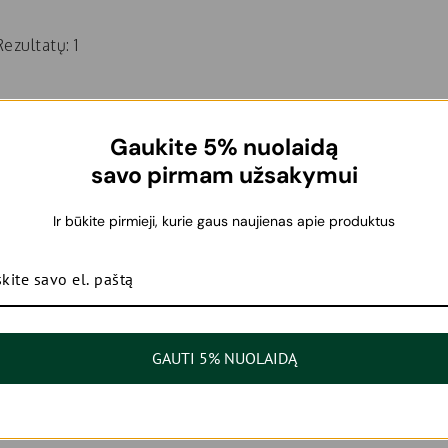
ezultatų: 1
Gaukite 5% nuolaidą
savo pirmam užsakymui
Ir būkite pirmieji, kurie gaus naujienas apie produktus
GAUTI 5% NUOLAIDĄ
Epionce Purifying Toner valomasis
tonikas 120ml
39,00
€