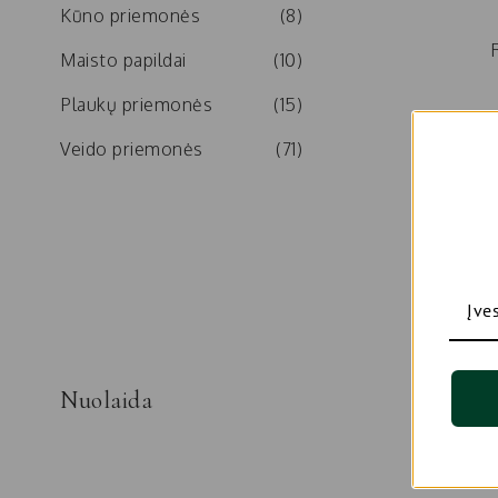
Kūno priemonės
(8)
R
Maisto papildai
(10)
Plaukų priemonės
(15)
Veido priemonės
(71)
Nuolaida