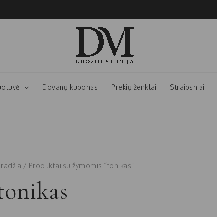
uotuvė
Dovanų kuponas
Prekių ženklai
Straipsniai
Pradžia
/ Produktai su žymomis “tonikas”
tonikas