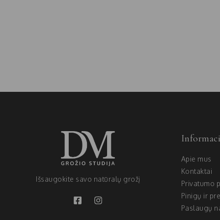
Informaci
Apie mus
Kontaktai
Išsaugokite savo natūralų grožį
Privatumo p
Pinigų ir pr
Paslaugų na