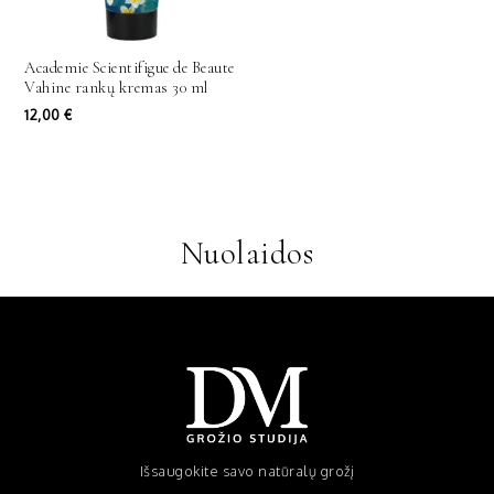
Academie Scientifigue de Beaute
Vahine rankų kremas 30 ml
12,00
€
Nuolaidos
Išsaugokite savo natūralų grožį