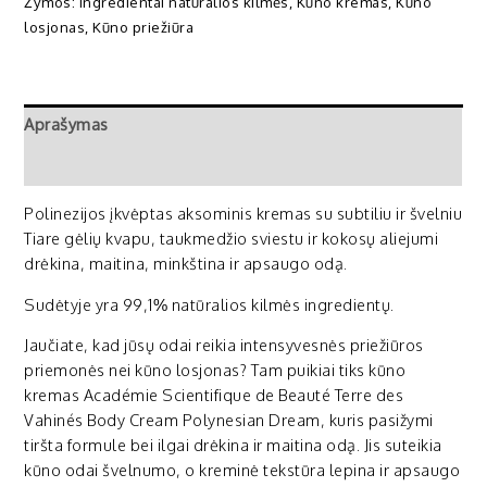
Žymos:
Ingredientai natūralios kilmės
,
Kūno kremas
,
Kūno
losjonas
,
Kūno priežiūra
Aprašymas
Atsiliepimai (0)
Polinezijos įkvėptas aksominis kremas su subtiliu ir švelniu
Tiare gėlių kvapu, taukmedžio sviestu ir kokosų aliejumi
drėkina, maitina, minkština ir apsaugo odą.
Sudėtyje yra 99,1% natūralios kilmės ingredientų.
Jaučiate, kad jūsų odai reikia intensyvesnės priežiūros
priemonės nei kūno losjonas? Tam puikiai tiks kūno
kremas Académie Scientifique de Beauté Terre des
Vahinés Body Cream Polynesian Dream, kuris pasižymi
tiršta formule bei ilgai drėkina ir maitina odą. Jis suteikia
kūno odai švelnumo, o kreminė tekstūra lepina ir apsaugo