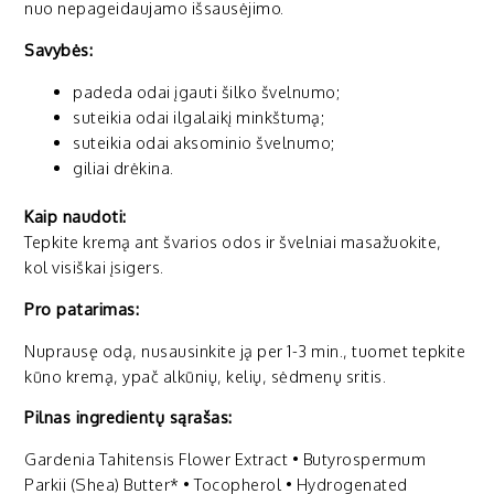
nuo nepageidaujamo išsausėjimo.
Savybės:
padeda odai įgauti šilko švelnumo;
suteikia odai ilgalaikį minkštumą;
suteikia odai aksominio švelnumo;
giliai drėkina.
Kaip naudoti:
Tepkite kremą ant švarios odos ir švelniai masažuokite,
kol visiškai įsigers.
Pro patarimas:
Nuprausę odą, nusausinkite ją per 1-3 min., tuomet tepkite
kūno kremą, ypač alkūnių, kelių, sėdmenų sritis.
Pilnas ingredientų sąrašas:
Gardenia Tahitensis Flower Extract • Butyrospermum
Parkii (Shea) Butter* • Tocopherol • Hydrogenated