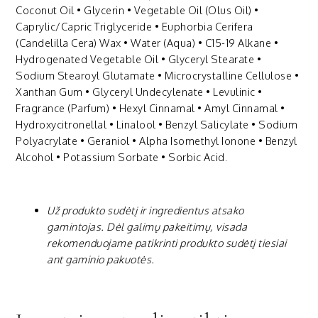
Coconut Oil • Glycerin • Vegetable Oil (Olus Oil) •
Caprylic/Capric Triglyceride • Euphorbia Cerifera
(Candelilla Cera) Wax • Water (Aqua) • C15-19 Alkane •
Hydrogenated Vegetable Oil • Glyceryl Stearate •
Sodium Stearoyl Glutamate • Microcrystalline Cellulose •
Xanthan Gum • Glyceryl Undecylenate • Levulinic •
Fragrance (Parfum) • Hexyl Cinnamal • Amyl Cinnamal •
Hydroxycitronellal • Linalool • Benzyl Salicylate • Sodium
Polyacrylate • Geraniol • Alpha Isomethyl Ionone • Benzyl
Alcohol • Potassium Sorbate • Sorbic Acid.
Už produkto sudėtį ir ingredientus atsako
gamintojas. Dėl galimų pakeitimų, visada
rekomenduojame patikrinti produkto sudėtį tiesiai
ant gaminio pakuotės.