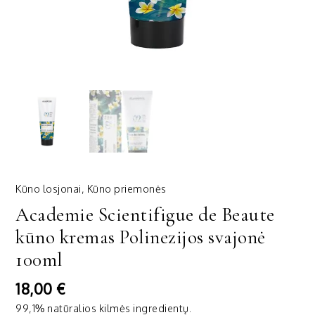
Kūno losjonai
,
Kūno priemonės
Academie Scientifigue de Beaute
kūno kremas Polinezijos svajonė
100ml
18,00
€
99,1% natūralios kilmės ingredientų.