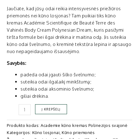
Jaučiate, kad jūsų odai reikia intensyvesnės priežiūros
priemonės nei kūno losjonas? Tam puikiai tiks kūno
kremas Académie Scientifique de Beauté Terre des
Vahinés Body Cream Polynesian Dream, kuris pasižymi
tiršta formule bei ilgai drėkina ir maitina odą. Jis suteikia
kūno odai švelnumo, o kreminė tekstūra lepina ir apsaugo
nuo nepageidaujamo išsausėjimo.
Savybės:
padeda odai įgauti šilko švelnumo;
suteikia odai ilgalaikį minkštumą;
suteikia odai aksominio švelnumo;
giliai drėkina.
Į KREPŠELĮ
Produkto kodas:
Academie kūno kremas Polinezijos svajonė
Kategorijos:
Kūno losjonai
,
Kūno priemonės