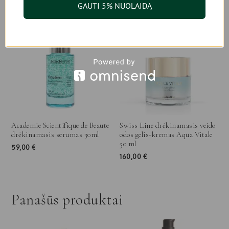
GAUTI 5% NUOLAIDĄ
Academie Scientifique de Beaute
Swiss Line drėkinamasis veido
drėkinamasis serumas 30ml
odos gelis-kremas Aqua Vitale
50 ml
59,00
€
160,00
€
Panašūs produktai