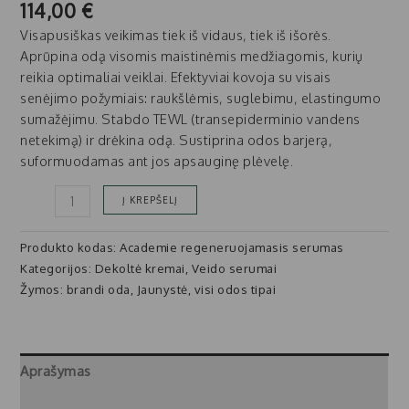
114,00
€
Visapusiškas veikimas tiek iš vidaus, tiek iš išorės.
Aprūpina odą visomis maistinėmis medžiagomis, kurių
reikia optimaliai veiklai. Efektyviai kovoja su visais
senėjimo požymiais: raukšlėmis, suglebimu, elastingumo
sumažėjimu. Stabdo TEWL (transepiderminio vandens
netekimą) ir drėkina odą. Sustiprina odos barjerą,
suformuodamas ant jos apsauginę plėvelę.
Į KREPŠELĮ
Produkto kodas:
Academie regeneruojamasis serumas
Kategorijos:
Dekoltė kremai
,
Veido serumai
Žymos:
brandi oda
,
Jaunystė
,
visi odos tipai
Aprašymas
Atsiliepimai (0)