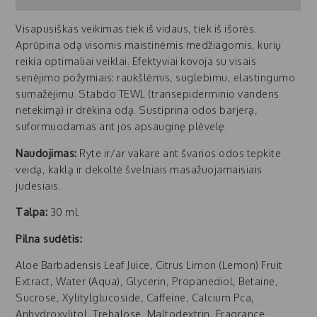
Visapusiškas veikimas tiek iš vidaus, tiek iš išorės.
Aprūpina odą visomis maistinėmis medžiagomis, kurių
reikia optimaliai veiklai. Efektyviai kovoja su visais
senėjimo požymiais: raukšlėmis, suglebimu, elastingumo
sumažėjimu. Stabdo TEWL (transepiderminio vandens
netekimą) ir drėkina odą. Sustiprina odos barjerą,
suformuodamas ant jos apsauginę plėvelę.
Naudojimas:
Ryte ir/ar vakare ant švarios odos tepkite
veidą, kaklą ir dekoltė švelniais masažuojamaisiais
judesiais.
Talpa:
30 ml.
Pilna sudėtis:
Aloe Barbadensis Leaf Juice, Citrus Limon (Lemon) Fruit
Extract, Water (Aqua), Glycerin, Propanediol, Betaine,
Sucrose, Xylitylglucoside, Caffeine, Calcium Pca,
Anhydroxylitol, Trehalose, Maltodextrin, Fragrance