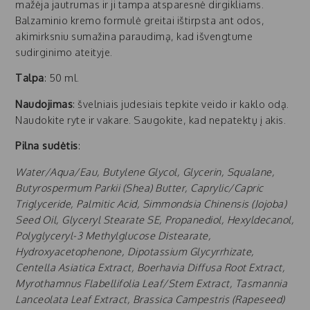
mažėja jautrumas ir ji tampa atsparesnė dirgikliams.
Balzaminio kremo formulė greitai ištirpsta ant odos,
akimirksniu sumažina paraudimą, kad išvengtume
sudirginimo ateityje.
Talpa
: 50 ml.
Naudojimas
: švelniais judesiais tepkite veido ir kaklo odą.
Naudokite ryte ir vakare. Saugokite, kad nepatektų į akis.
Pilna sudėtis
:
Water/Aqua/Eau, Butylene Glycol, Glycerin, Squalane,
Butyrospermum Parkii (Shea) Butter, Caprylic/Capric
Triglyceride, Palmitic Acid, Simmondsia Chinensis (Jojoba)
Seed Oil, Glyceryl Stearate SE, Propanediol, Hexyldecanol,
Polyglyceryl-3 Methylglucose Distearate,
Hydroxyacetophenone, Dipotassium Glycyrrhizate,
Centella Asiatica Extract, Boerhavia Diffusa Root Extract,
Myrothamnus Flabellifolia Leaf/Stem Extract, Tasmannia
Lanceolata Leaf Extract, Brassica Campestris (Rapeseed)