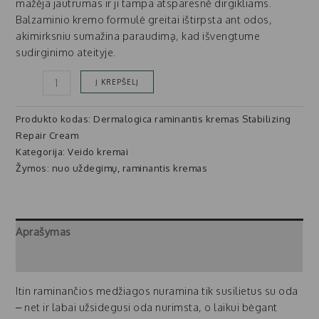
mažėja jautrumas ir ji tampa atsparesnė dirgikliams.
Balzaminio kremo formulė greitai ištirpsta ant odos,
akimirksniu sumažina paraudimą, kad išvengtume
sudirginimo ateityje.
Į KREPŠELĮ
Produkto kodas:
Dermalogica raminantis kremas Stabilizing
Repair Cream
Kategorija:
Veido kremai
Žymos:
nuo uždegimų
,
raminantis kremas
Aprašymas
Atsiliepimai (0)
Itin raminančios medžiagos nuramina tik susilietus su oda
– net ir labai užsidegusi oda nurimsta, o laikui bėgant