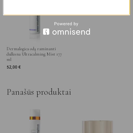
Dermalogica odą raminanti
dulksna Ultracalming Mist 177
ml
52,00
€
Panašūs produktai