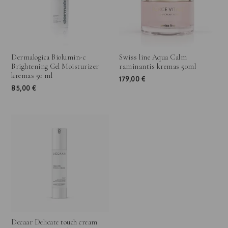
Dermalogica Biolumin-c
Swiss line Aqua Calm
Brightening Gel Moisturizer
raminantis kremas 50ml
kremas 50 ml
179,00
€
85,00
€
Price
range:
55,00 €
through
96,00 €
Decaar Delicate touch cream