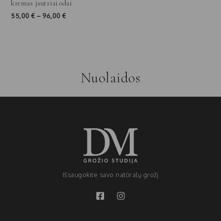
kremas jautriai odai
55,00
€
–
96,00
€
Nuolaidos
Išsaugokite savo natūralų grožį